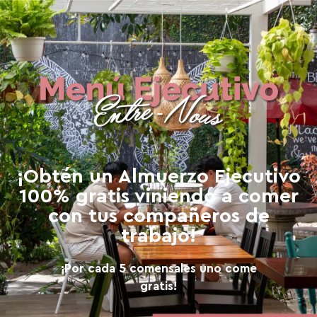
¡Obtén un Almuerzo Ejecutivo
100% gratis viniendo a comer
con tus compañeros de
trabajo!
¡Por cada 5 comensales uno come
gratis!